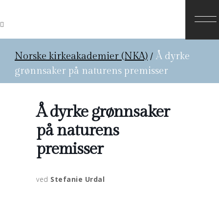
Norske kirkeakademier (NKA)
/
Å dyrke
grønnsaker på naturens premisser
Å dyrke grønnsaker
på naturens
premisser
ved
Stefanie Urdal