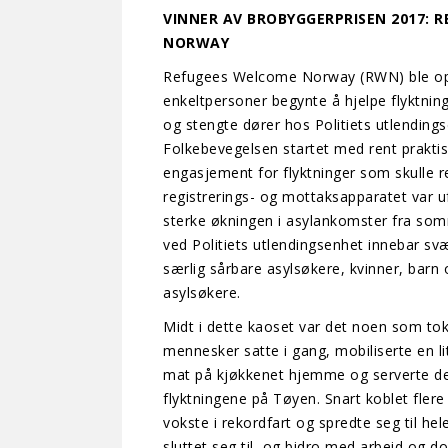
VINNER AV BROBYGGERPRISEN 2017: 
NORWAY
Refugees Welcome Norway (RWN) ble opp
enkeltpersoner begynte å hjelpe flyktni
og stengte dører hos Politiets utlending
Folkebevegelsen startet med rent praktis
engasjement for flyktninger som skulle r
registrerings- og mottaksapparatet var 
sterke økningen i asylankomster fra so
ved Politiets utlendingsenhet innebar svæ
særlig sårbare asylsøkere, kvinner, barn
asylsøkere.
Midt i dette kaoset var det noen som tok
mennesker satte i gang, mobiliserte en l
mat på kjøkkenet hjemme og serverte de
flyktningene på Tøyen. Snart koblet fler
vokste i rekordfart og spredte seg til hele
sluttet seg til, og bidro med arbeid og d