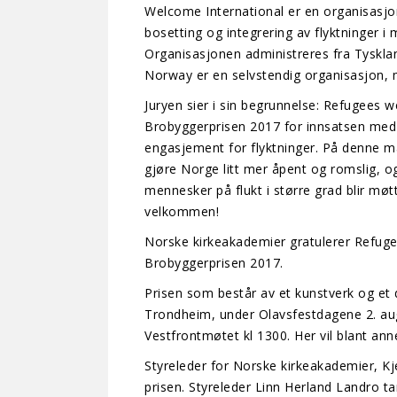
Welcome International er en organisasjo
bosetting og integrering av flyktninger i
Organisasjonen administreres fra Tyskl
Norway er en selvstendig organisasjon, 
Juryen sier i sin begrunnelse: Refugees
Brobyggerprisen 2017 for innsatsen med p
engasjement for flyktninger. På denne måt
gjøre Norge litt mer åpent og romslig, og 
mennesker på flukt i større grad blir møt
velkommen!
Norske kirkeakademier gratulerer Ref
Brobyggerprisen 2017.
Prisen som består av et kunstverk og et 
Trondheim, under Olavsfestdagene 2. aug
Vestfrontmøtet kl 1300. Her vil blant ann
Styreleder for Norske kirkeakademier, Kjel
prisen. Styreleder Linn Herland Landro t