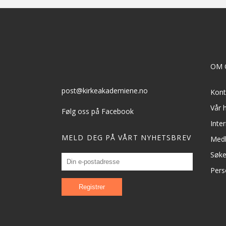
OM 
post@kirkeakademiene.no
Kont
Vår h
Følg oss på Facebook
Inte
MELD DEG PÅ VÅRT NYHETSBREV
Med
Søk
Pers