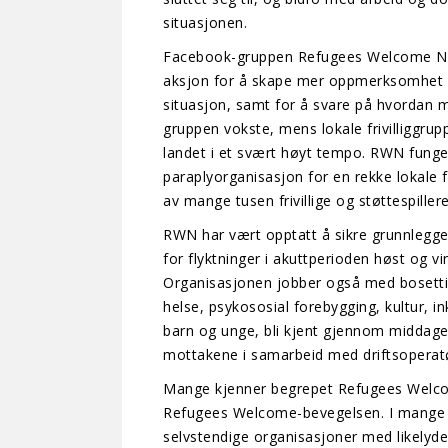
situasjonen.
Facebook-gruppen Refugees Welcome No
aksjon for å skape mer oppmerksomhet r
situasjon, samt for å svare på hvordan 
gruppen vokste, mens lokale frivilliggrupp
landet i et svært høyt tempo. RWN funge
paraplyorganisasjon for en rekke lokale f
av mange tusen frivillige og støttespillere
RWN har vært opptatt å sikre grunnleg
for flyktninger i akuttperioden høst og v
Organisasjonen jobber også med bosetti
helse, psykososial forebygging, kultur, ink
barn og unge, bli kjent gjennom middager 
mottakene i samarbeid med driftsoperatø
Mange kjenner begrepet Refugees Welco
Refugees Welcome-bevegelsen. I mange la
selvstendige organisasjoner med likelyd