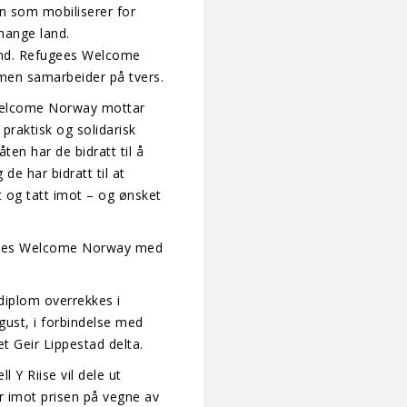
n som mobiliserer for
 mange land.
and. Refugees Welcome
men samarbeider på tvers.
 welcome Norway mottar
raktisk og solidarisk
en har de bidratt til å
de har bidratt til at
t og tatt imot – og ønsket
ugees Welcome Norway med
diplom overrekkes i
ust, i forbindelse med
et Geir Lippestad delta.
l Y Riise vil dele ut
ar imot prisen på vegne av