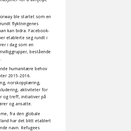
rway ble startet som en
undt flyktningenes
man kan bidra. Facebook-
er etablerte seg rundt i
rer i dag som en
rivilliggrupper, bestående
.
gende humanitære behov
inter 2015-2016.
ng, norskopplæring,
ludering, aktiviteter for
og treff, initiativer på
rer og ansatte.
me, fra den globale
nd har det blitt etablert
ende navn. Refugees