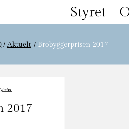
Styret
O
)
/
Aktuelt
/
Brobyggerprisen 2017
yheter
n 2017