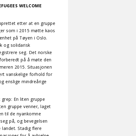
REFUGEES WELCOME
rettet etter at en gruppe
nger som i 2015 møtte kaos
senhet på Tøyen i Oslo.
k og solidarisk
egistrere seg. Det norske
uforberedt på å møte den
mmeren 2015. Situasjonen
rt vanskelige forhold for
 og enslige mindreårige
 grep: En liten gruppe
iten gruppe venner, laget
n til de nyankomne
e seg på, og bevegelsen
 landet. Stadig flere
onasjoner for å avhjelpe