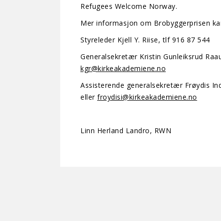
Refugees Welcome Norway.
Mer informasjon om Brobyggerprisen kan 
Styreleder Kjell Y. Riise, tlf 916 87 544
Generalsekretær Kristin Gunleiksrud Raaum
kgr@kirkeakademiene.no
Assisterende generalsekretær Frøydis Ind
eller
froydisi@kirkeakademiene.no
Linn Herland Landro, RWN