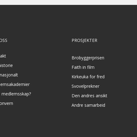
OSS
PROSJEKTER
akt
Brobyggerprisen
istorie
Faith in film
rnasjonalt
Kirkeuka for fred
lemsakademier
Svovelprekner
e medlemsskap?
Den andres ansikt
onvern
Andre samarbeid